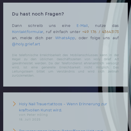
Du hast noch Fragen?
Dann schreib uns eine
E-Mail
, nutze das
Kontaktformular
, ruf einfach unter
+49 176 / 43643173
an, melde dich per
WhatsApp
, oder folge uns auf
@holy.grief.art
Die telefonische Erreichbarkeit des Mobilanschlusses kann in der
Regel zu den üblichen Geschäftszeiten von Holy Grief Art
gewährleistet werden. Da der Telefondienst ehrenamtlich versorgt
wird, ist eine generelle Erreichbarkeit nicht möglich. Das
Leitungsteam bittet um Verständnis und wird sich zeitnah
zurückmelden.
Holy Nail Trauertattoos – Wenn Erinnerung zur
kraftvollen Kunst wird.
von Peter Höing
18. Juli 2025