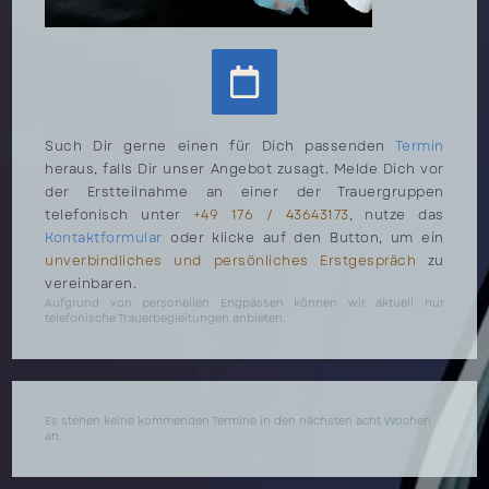
Such Dir gerne einen für Dich passenden
Termin
heraus, falls Dir unser Angebot zusagt. Melde Dich vor
der Erstteilnahme an einer der Trauergruppen
telefonisch unter
+49 176 / 43643173
, nutze das
Kontaktformular
oder klicke auf den Button, um ein
unverbindliches und persönliches Erstgespräch
zu
vereinbaren.
Aufgrund von personellen Engpässen können wir aktuell nur
telefonische Trauerbegleitungen anbieten.
Es stehen keine kommenden Termine in den nächsten acht Wochen
an.