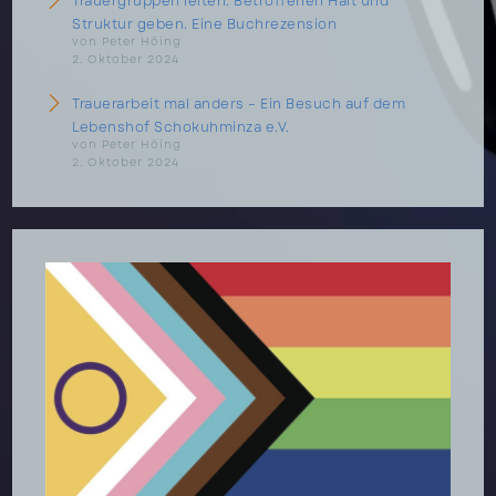
Trauergruppen leiten: Betroffenen Halt und
Struktur geben. Eine Buchrezension
von Peter Höing
2. Oktober 2024
Trauerarbeit mal anders – Ein Besuch auf dem
Lebenshof Schokuhminza e.V.
von Peter Höing
2. Oktober 2024