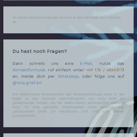
TRAUERTATTOOS
–
WENN
ERINNERUNG
ZUR
Es stehen keine kommenden Termine in den nächsten acht Wochen
KRAFTVOLLEN
an.
KUNST
WIRD.
Du hast noch Fragen?
Dann schreib uns eine
E-Mail
, nutze das
Kontaktformular
, ruf einfach unter
+49 176 / 43643173
an, melde dich per
WhatsApp
, oder folge uns auf
@holy.grief.art
Die telefonische Erreichbarkeit des Mobilanschlusses kann in der
Regel zu den üblichen Geschäftszeiten von Holy Grief Art
gewährleistet werden. Da der Telefondienst ehrenamtlich versorgt
wird, ist eine generelle Erreichbarkeit nicht möglich. Das
Leitungsteam bittet um Verständnis und wird sich zeitnah
zurückmelden.