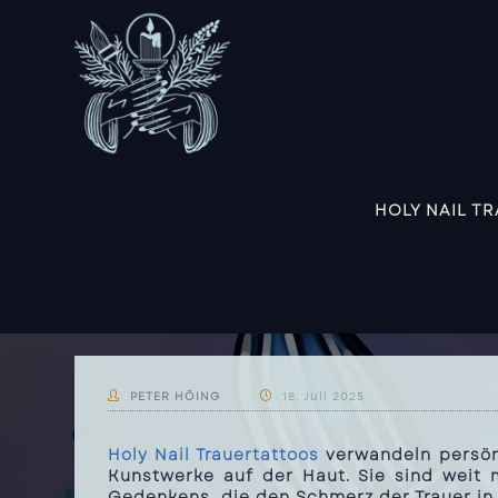
HOLY NAIL T
PETER HÖING
18. Juli 2025
Holy Nail Trauertattoos
verwandeln persönl
Kunstwerke auf der Haut. Sie sind weit 
Gedenkens, die den Schmerz der Trauer in