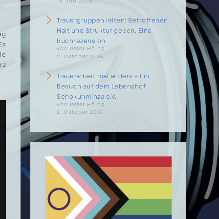
18. Juli 2025
Trauergruppen leiten: Betroffenen
Halt und Struktur geben. Eine
eg
Buchrezension
Es
von Peter Höing
ie
2. Oktober 2024
rz
Trauerarbeit mal anders – Ein
Besuch auf dem Lebenshof
Schokuhminza e.V.
von Peter Höing
2. Oktober 2024