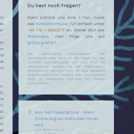
Du hast noch Fragen?
ch
Dann schreib uns eine
E-Mail
, nutze
de
das
Kontaktformular
, ruf einfach unter
er
+49 176 / 43643173
an, melde dich per
 –
WhatsApp
, oder folge uns auf
um
@holy.grief.art
en
Die telefonische Erreichbarkeit des
nd
Mobilanschlusses kann in der Regel zu den
he
üblichen Geschäftszeiten von Holy Grief Art
gewährleistet werden. Da der Telefondienst
en
ehrenamtlich versorgt wird, ist eine generelle
Erreichbarkeit nicht möglich. Das Leitungsteam
bittet um Verständnis und wird sich zeitnah
zurückmelden.
t-
t:
se
oo
as
Holy Nail Trauertattoos – Wenn
er
Erinnerung zur kraftvollen Kunst
it
wird.
von Peter Höing
lt