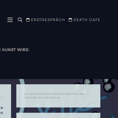
ERSTGESPRÄCH
DEATH CAFE
 KUNST WIRD.
Es stehen keine kommenden Termine in den
nächsten acht Wochen an.
le
es