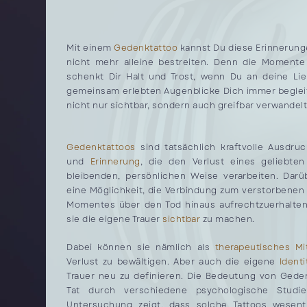
Mit einem
Gedenktattoo
kannst Du diese Erinnerung
nicht mehr alleine bestreiten. Denn die Moment
schenkt Dir Halt und Trost, wenn Du an deine Lie
gemeinsam erlebten Augenblicke Dich immer begleit
nicht nur sichtbar, sondern auch greifbar verwandel
Gedenktattoos
sind tatsächlich kraftvolle Ausdr
und
Erinnerung
, die den Verlust eines geliebte
bleibenden, persönlichen Weise verarbeiten. Darü
eine Möglichkeit, die Verbindung zum verstorbene
Momentes über den Tod hinaus aufrechtzuerhalten
sie die eigene Trauer
sichtbar
zu machen.
Dabei können sie nämlich als
therapeutisches Mit
Verlust zu bewältigen. Aber auch die eigene
Ident
Trauer neu zu definieren. Die Bedeutung von Geden
Tat durch verschiedene psychologische Studien
Untersuchung zeigt, dass solche Tattoos wesent