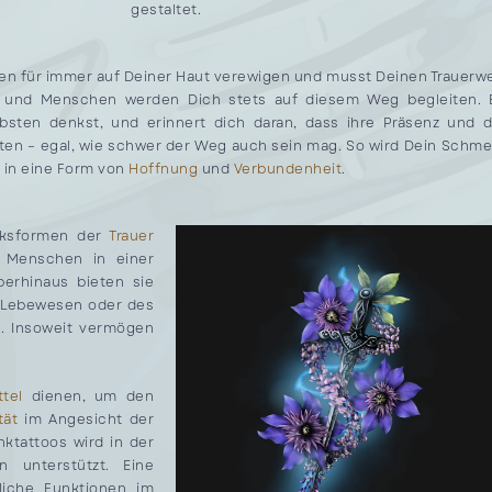
gestaltet.
en für immer auf Deiner Haut verewigen und musst Deinen Trauerw
e und Menschen werden Dich stets auf diesem Weg begleiten. 
bsten denkst, und erinnert dich daran, dass ihre Präsenz und d
en – egal, wie schwer der Weg auch sein mag. So wird Dein Schme
t in eine Form von
Hoffnung
und
Verbundenheit
.
ucksformen der
Trauer
n Menschen in einer
berhinaus bieten sie
n Lebewesen oder des
. Insoweit vermögen
tel
dienen, um den
ität
im Angesicht der
ktattoos wird in der
 unterstützt. Eine
liche Funktionen im