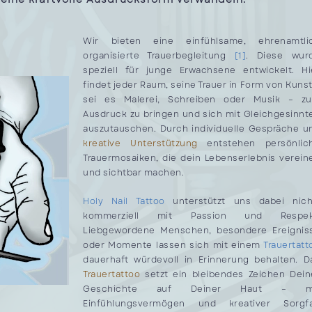
Wir bieten eine einfühlsame, ehrenamtli
organisierte Trauerbegleitung
[1]
. Diese wur
speziell für junge Erwachsene entwickelt. Hi
findet jeder Raum, seine Trauer in Form von Kunst
sei es Malerei, Schreiben oder Musik – z
Ausdruck zu bringen und sich mit Gleichgesinnt
auszutauschen. Durch individuelle Gespräche u
kreative Unterstützung
entstehen persönlic
Trauermosaiken, die dein Lebenserlebnis verein
und sichtbar machen.
Holy Nail Tattoo
unterstützt uns dabei nich
kommerziell mit Passion und Respek
Liebgewordene Menschen, besondere Ereignis
oder Momente lassen sich mit einem
Trauertatt
dauerhaft würdevoll in Erinnerung behalten. D
Trauertattoo
setzt ein bleibendes Zeichen Dein
Geschichte auf Deiner Haut – m
Einfühlungsvermögen und kreativer Sorgfa