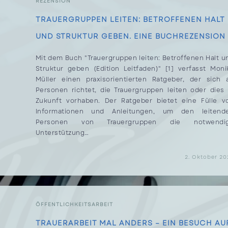
REZENSION
KRAFTVOLLEN
KUNST
WIRD.
TRAUERGRUPPEN LEITEN: BETROFFENEN HALT
UND STRUKTUR GEBEN. EINE BUCHREZENSION
Mit dem Buch "Trauergruppen leiten: Betroffenen Halt u
Struktur geben (Edition Leitfaden)" [1] verfasst Moni
Müller einen praxisorientierten Ratgeber, der sich 
Personen richtet, die Trauergruppen leiten oder dies 
Zukunft vorhaben. Der Ratgeber bietet eine Fülle v
Informationen und Anleitungen, um den leitend
Personen von Trauergruppen die notwendi
Unterstützung…
FÜR
KOMMENTARE DEAKTIVIERT
2. Oktober 20
TRAUERGRUPPEN
LEITEN:
BETROFFENEN
HALT
UND
STRUKTUR
GEBEN.
ÖFFENTLICHKEITSARBEIT
EINE
BUCHREZENSION
TRAUERARBEIT MAL ANDERS – EIN BESUCH AU