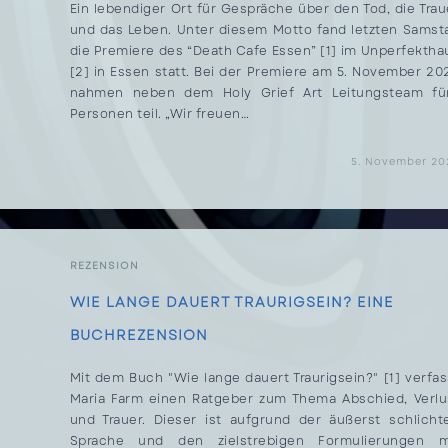
Ein lebendiger Ort für Gespräche über den Tod, die Trau
und das Leben. Unter diesem Motto fand letzten Samst
die Premiere des “Death Cafe Essen” [1] im Unperfektha
[2] in Essen statt. Bei der Premiere am 5. November 20
nahmen neben dem Holy Grief Art Leitungsteam fü
Personen teil. „Wir freuen…
FÜR
KOMMENTARE DEAKTIVIERT
5. November 20
DAS
DEATH
CAFE
ESSEN
FEIERT
EINE
ERFOLGREICHE
PREMIERE
REZENSION
IM
UNPERFEKTHAUS.
WIE LANGE DAUERT TRAURIGSEIN? EINE
BUCHREZENSION
Mit dem Buch "Wie lange dauert Traurigsein?" [1] verfas
Maria Farm einen Ratgeber zum Thema Abschied, Verlu
und Trauer. Dieser ist aufgrund der äußerst schlicht
Sprache und den zielstrebigen Formulierungen m