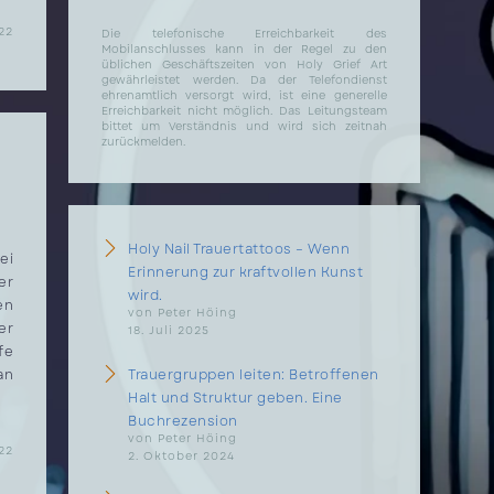
22
Die telefonische Erreichbarkeit des
Mobilanschlusses kann in der Regel zu den
üblichen Geschäftszeiten von Holy Grief Art
gewährleistet werden. Da der Telefondienst
ehrenamtlich versorgt wird, ist eine generelle
Erreichbarkeit nicht möglich. Das Leitungsteam
bittet um Verständnis und wird sich zeitnah
zurückmelden.
Holy Nail Trauertattoos – Wenn
ei
Erinnerung zur kraftvollen Kunst
er
wird.
en
von Peter Höing
er
18. Juli 2025
fe
an
Trauergruppen leiten: Betroffenen
Halt und Struktur geben. Eine
Buchrezension
von Peter Höing
22
2. Oktober 2024