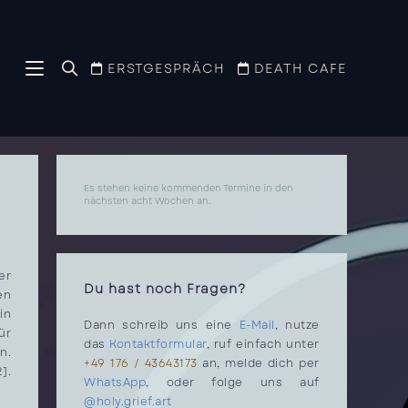
ERSTGESPRÄCH
DEATH CAFE
Es stehen keine kommenden Termine in den
nächsten acht Wochen an.
er
Du hast noch Fragen?
en
in
Dann schreib uns eine
E-Mail
, nutze
ür
das
Kontaktformular
, ruf einfach unter
n.
+49 176 / 43643173
an, melde dich per
].
WhatsApp
, oder folge uns auf
@holy.grief.art