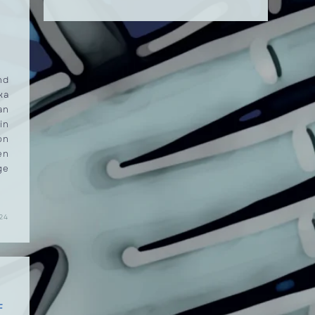
nd
ka
an
in
on
en
ge
24
F