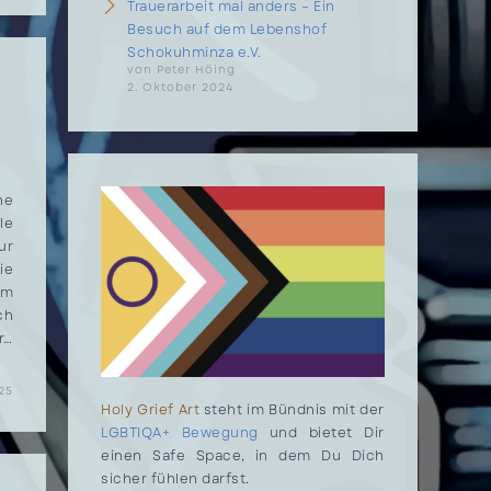
Trauerarbeit mal anders – Ein
Besuch auf dem Lebenshof
Schokuhminza e.V.
von Peter Höing
2. Oktober 2024
he
le
ur
ie
rm
ch
r…
025
Holy Grief Art
steht im Bündnis mit der
LGBTIQA+ Bewegung
und bietet Dir
einen Safe Space, in dem Du Dich
sicher fühlen darfst.