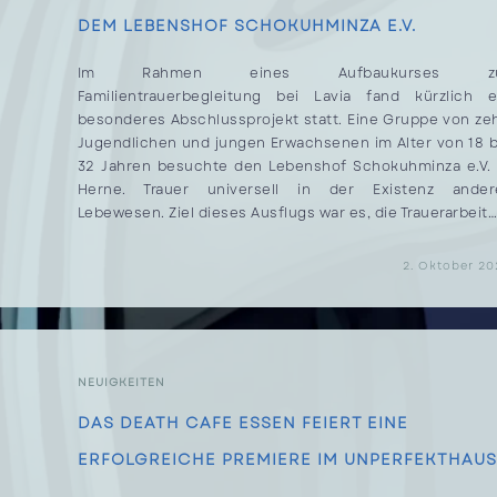
DEM LEBENSHOF SCHOKUHMINZA E.V.
Im Rahmen eines Aufbaukurses zu
Familientrauerbegleitung bei Lavia fand kürzlich e
besonderes Abschlussprojekt statt. Eine Gruppe von ze
Jugendlichen und jungen Erwachsenen im Alter von 18 b
32 Jahren besuchte den Lebenshof Schokuhminza e.V. 
Herne. Trauer universell in der Existenz ander
Lebewesen. Ziel dieses Ausflugs war es, die Trauerarbeit
FÜR
KOMMENTARE DEAKTIVIERT
2. Oktober 20
TRAUERARBEIT
MAL
ANDERS
–
EIN
BESUCH
AUF
DEM
NEUIGKEITEN
LEBENSHOF
SCHOKUHMINZA
DAS DEATH CAFE ESSEN FEIERT EINE
E.V.
ERFOLGREICHE PREMIERE IM UNPERFEKTHAUS