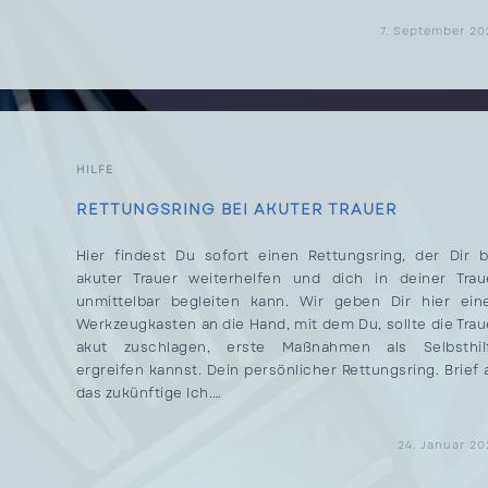
FÜR
KOMMENTARE DEAKTIVIERT
7. September 20
DEATH
CAFE
NUN
AUCH
IN
ESSEN
HILFE
RETTUNGSRING BEI AKUTER TRAUER
Hier findest Du sofort einen Rettungsring, der Dir b
akuter Trauer weiterhelfen und dich in deiner Trau
unmittelbar begleiten kann. Wir geben Dir hier ein
Werkzeugkasten an die Hand, mit dem Du, sollte die Trau
akut zuschlagen, erste Maßnahmen als Selbsthil
ergreifen kannst. Dein persönlicher Rettungsring. Brief 
das zukünftige Ich.…
FÜR
KOMMENTARE DEAKTIVIERT
24. Januar 20
RETTUNGSRING
BEI
AKUTER