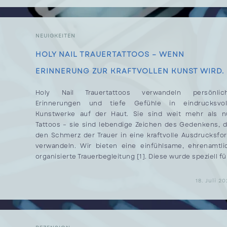
TRAUER
NEUIGKEITEN
HOLY NAIL TRAUERTATTOOS – WENN
ERINNERUNG ZUR KRAFTVOLLEN KUNST WIRD.
Holy Nail Trauertattoos verwandeln persönlic
Erinnerungen und tiefe Gefühle in eindrucksvol
Kunstwerke auf der Haut. Sie sind weit mehr als n
Tattoos – sie sind lebendige Zeichen des Gedenkens, d
den Schmerz der Trauer in eine kraftvolle Ausdrucksfo
verwandeln. Wir bieten eine einfühlsame, ehrenamtli
organisierte Trauerbegleitung [1]. Diese wurde speziell fü
FÜR
KOMMENTARE DEAKTIVIERT
18. Juli 2
HOLY
NAIL
TRAUERTATTOOS
–
WENN
ERINNERUNG
ZUR