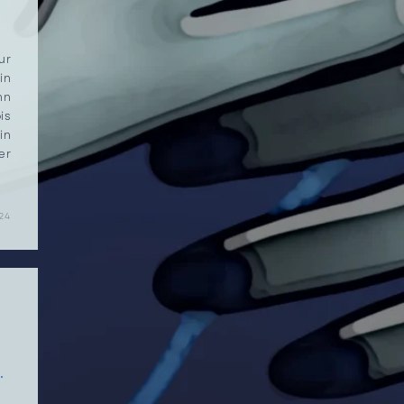
r
in
hn
is
in
er
…
24
.