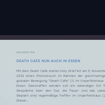
NEUIGKEITEN
DEATH CAFE NUN AUCH IN ESSEN
Mit dem Death Cafe startet Holy Grief Art am 5. Novemb
2022 einen Pilotversuch im Rahmen der gleichnamig
globalen Bewegung "Death Cafe" [1] im Unperfekthaus 
Essen. Geschaffen werden soll ein lebendiger Ort f
Gespräche über den Tod, die Trauer und das Lebe
Geplant sind regelmäßige Treffen im Unperfekthaus [2
Dieser…