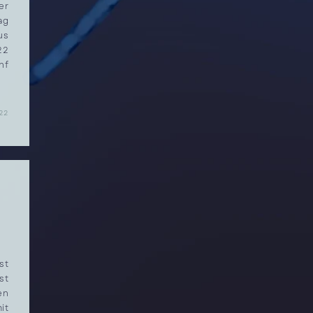
er
ag
us
22
nf
22
st
st
en
it