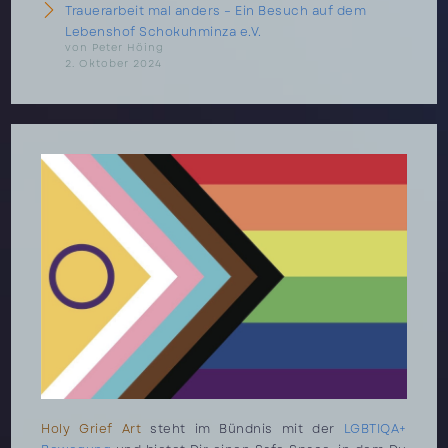
Trauerarbeit mal anders – Ein Besuch auf dem
Lebenshof Schokuhminza e.V.
von Peter Höing
2. Oktober 2024
Holy Grief Art
steht im Bündnis mit der
LGBTIQA+