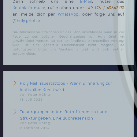
Dann schreib uns eine
E-Mail
, nutze das
Kontaktformular
, ruf einfach unter
+49 176 / 43643173
an, melde dich per
WhatsApp
, oder folge uns auf
@holy.grief.art
Die telefonische Erreichbarkeit des Mobilanschlusses kann in der
Regel zu den üblichen Geschäftszeiten von Holy Grief Art
gewährleistet werden. Da der Telefondienst ehrenamtlich versorgt
wird, ist eine generelle Erreichbarkeit nicht möglich. Das
Leitungsteam bittet um Verständnis und wird sich zeitnah
zurückmelden.
Holy Nail Trauertattoos – Wenn Erinnerung zur
kraftvollen Kunst wird.
von Peter Höing
18. Juli 2025
Trauergruppen leiten: Betroffenen Halt und
Struktur geben. Eine Buchrezension
von Peter Höing
2. Oktober 2024