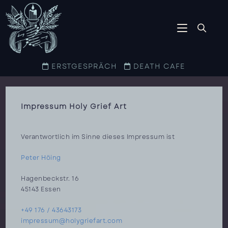
ERSTGESPRÄCH
DEATH CAFE
Impressum Holy Grief Art
Verantwortlich im Sinne dieses Impressum ist
Peter Höing
Hagenbeckstr. 16
45143 Essen
+49 176 / 43643173
impressum@holygriefart.com